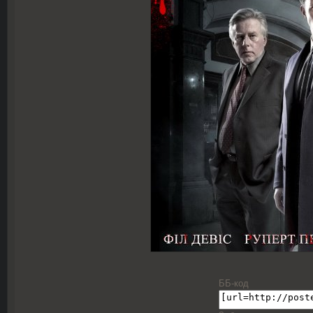
ББ-код