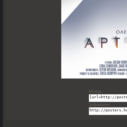
ББ-код
Зображення