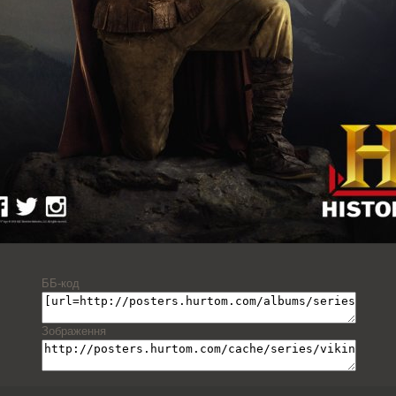
ББ-код
Зображення