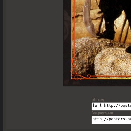
ББ-код
Зображення