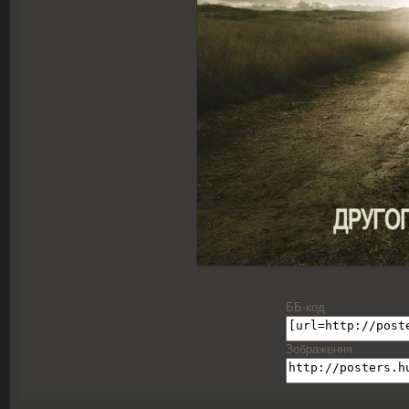
ББ-код
Зображення