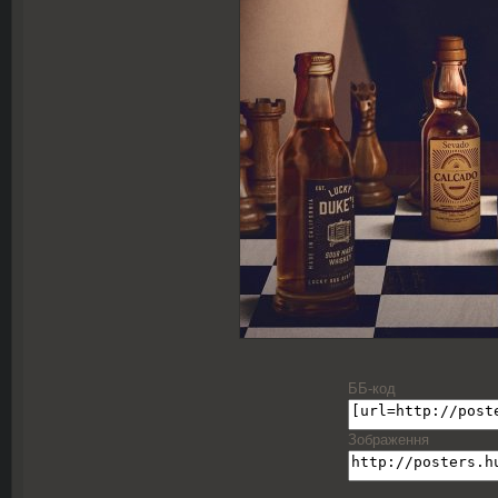
ББ-код
Зображення