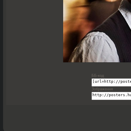
ББ-код
Зображення