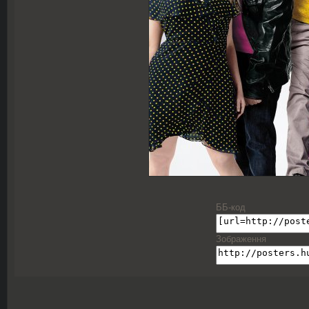
ББ-код
Зображення