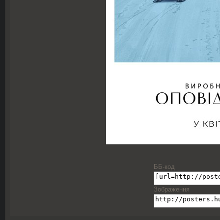
ББ-код
Зображення