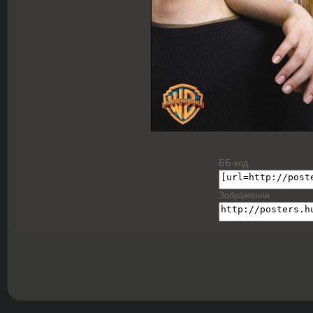
ББ-код
Зображення