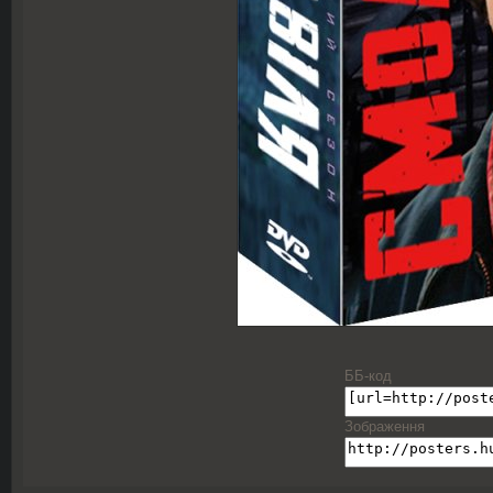
ББ-код
Зображення