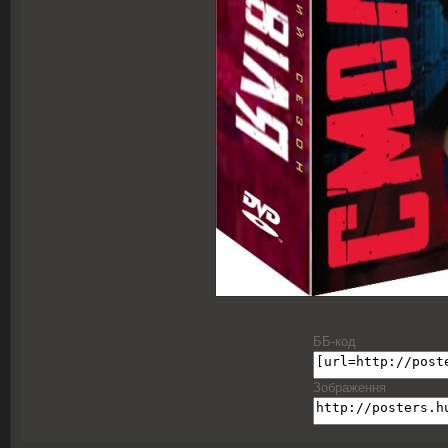
ББ-код
Зображення