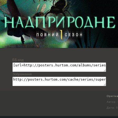
ББ-код
Зображення
Оригін
Автор: 
Дата:
0