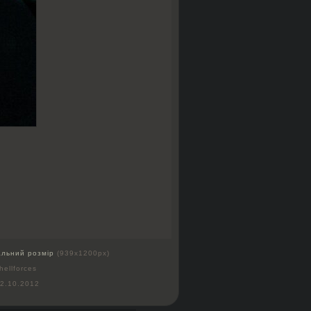
альний розмір
(939x1200px)
hellforces
2.10.2012