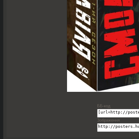
ББ-код
Зображення