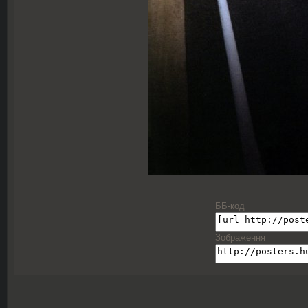
ББ-код
Зображення