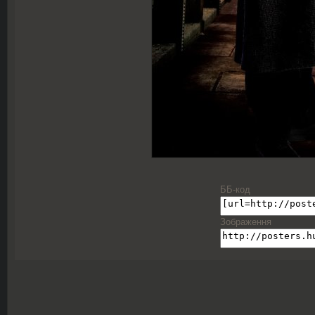
ББ-код
Зображення