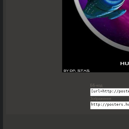
ББ-код
Зображення