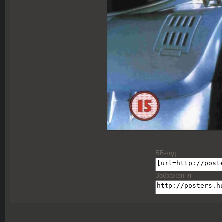
ББ-код
Зображення