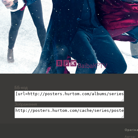
ББ-код
Зображення
Оригін
Автор: