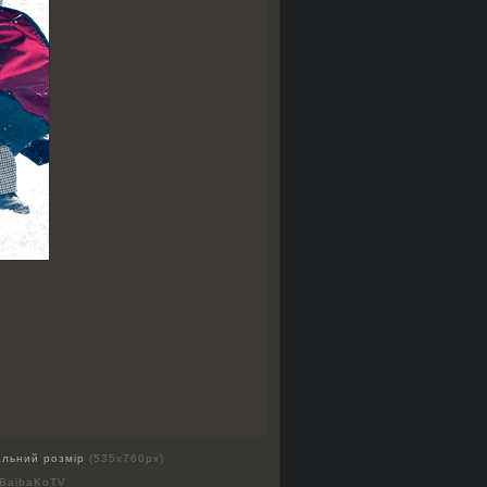
альний розмір
(535x760px)
 BaibaKoTV