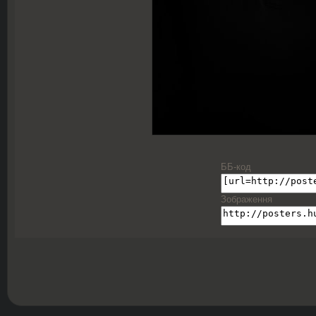
ББ-код
Зображення