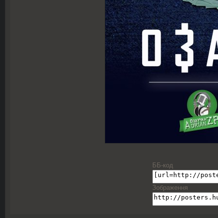
ББ-код
Зображення