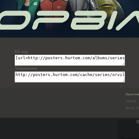
ББ-код
Зображення
Оригін
Автор:
Дата:
0
Т