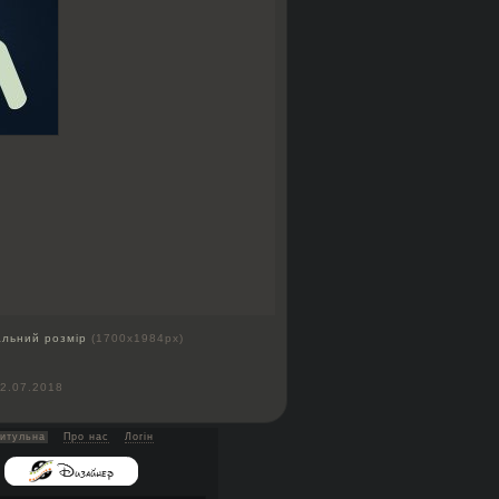
альний розмір
(1700x1984px)
2.07.2018
итульна
Про нас
Логін