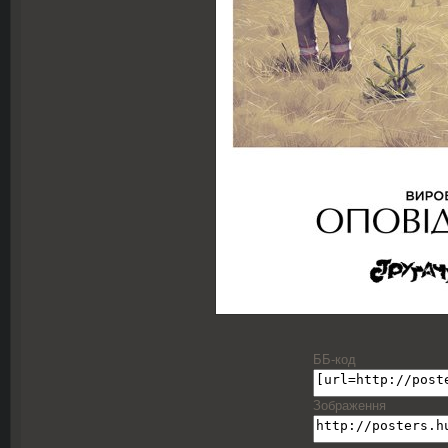
ББ-код
Зображення