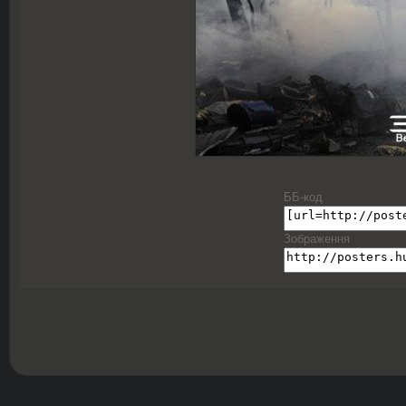
ББ-код
Зображення