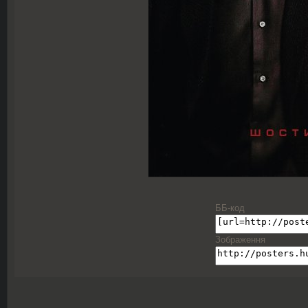
ББ-код
Зображення