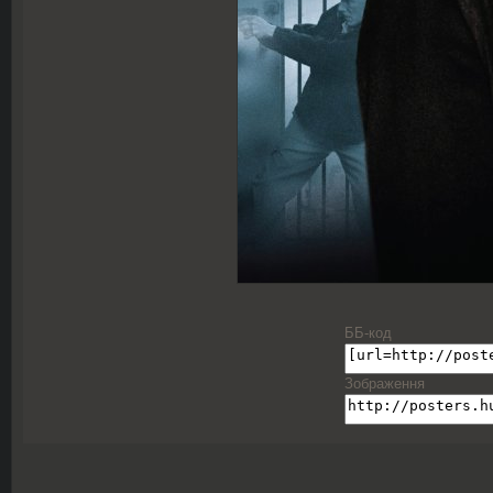
ББ-код
Зображення