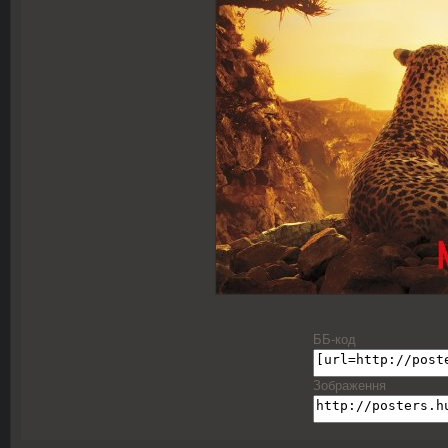
ББ-код
Зображення