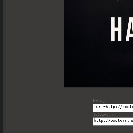
ББ-код
Зображення