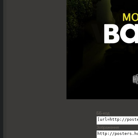
ББ-код
Зображення