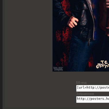
ББ-код
Зображення