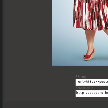
ББ-код
Зображення