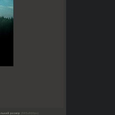
альний розмір
(565x800px)