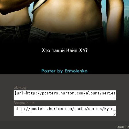
ББ-код
Зображення
Оригін