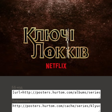
ББ-код
Зображення