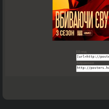
ББ-код
Зображення