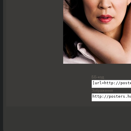
ББ-код
Зображення