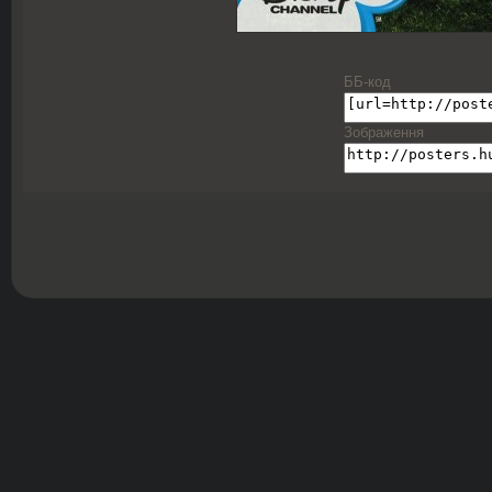
ББ-код
Зображення