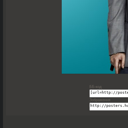
ББ-код
Зображення