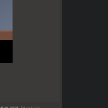
альний розмір
(1529x2173px)