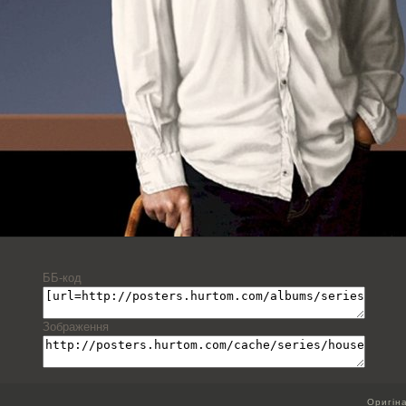
ББ-код
Зображення
Оригін