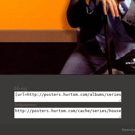
ББ-код
Зображення
Оригін