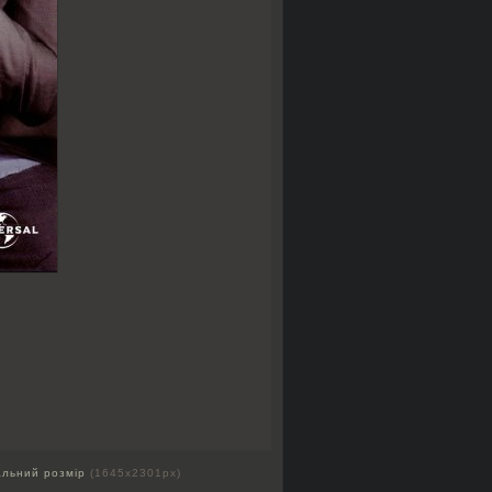
альний розмір
(1645x2301px)