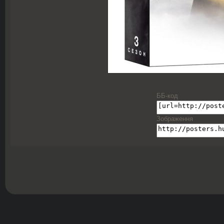
ББ-код
Зображення