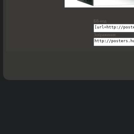
ББ-код
Зображення