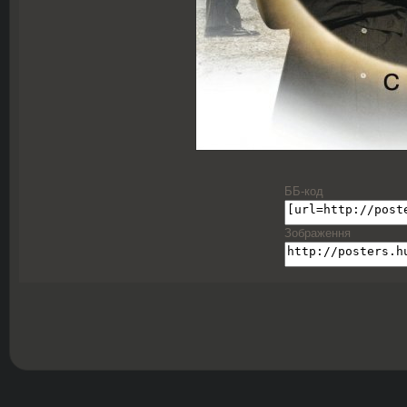
ББ-код
Зображення