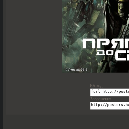
ББ-код
Зображення