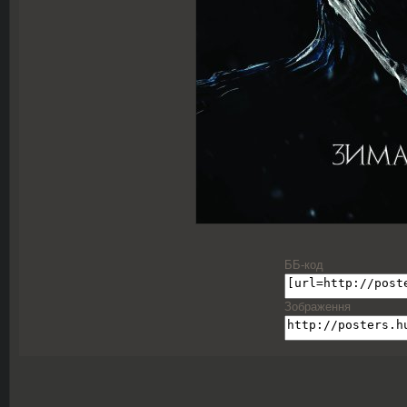
ББ-код
Зображення