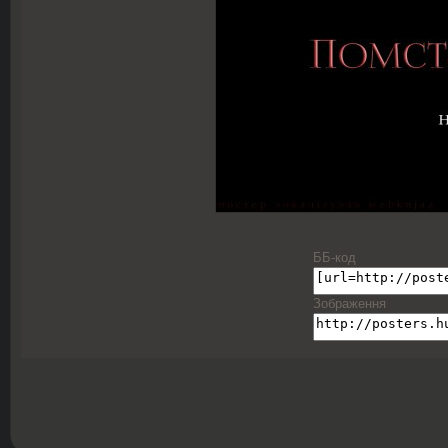
ББ-код
Зображення