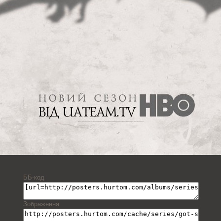
ББ-код
Зображення