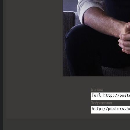
ББ-код
Зображення