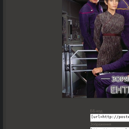
ББ-код
Зображення