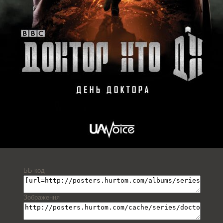
ББ-код
Зображення