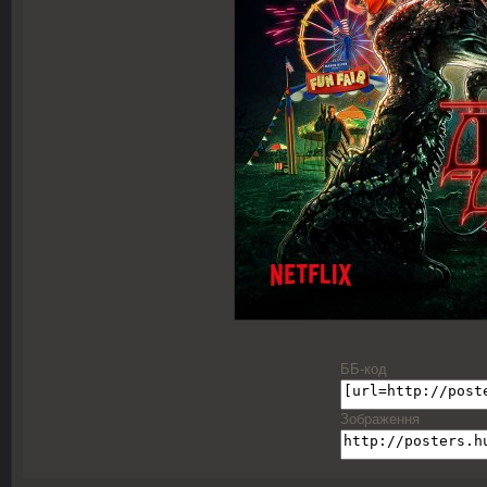
ББ-код
Зображення